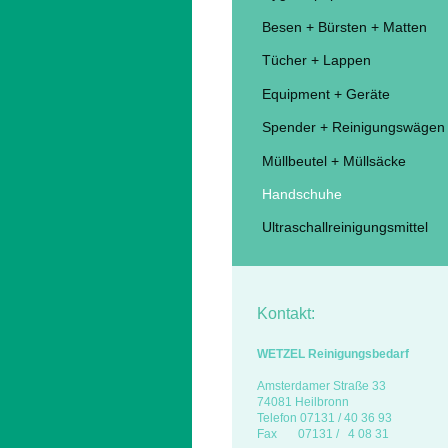
Besen + Bürsten + Matten
Tücher + Lappen
Equipment + Geräte
Spender + Reinigungswägen
Müllbeutel + Müllsäcke
Handschuhe
Ultraschallreinigungsmittel
Kontakt:
WETZEL Reinigungsbedarf
Amsterdamer Straße 33
74081 Heilbronn
Telefon
07131 / 40 36 93
Fax
07131 / 4 08 31