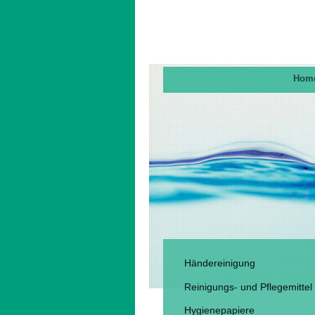
Hom
Händereinigung
Reinigungs- und Pflegemittel
Hygienepapiere